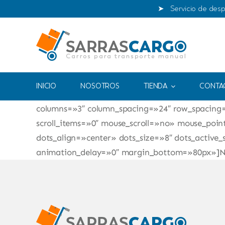
Saltar
➤ Servicio de desp
al
contenido
[fusion_tb_post_card_archives post_card=»830″ 
INICIO
NOSOTROS
TIENDA
CONTA
hide_on_mobile=»small-visibility,medium-visibil
columns=»3″ column_spacing=»24″ row_spacing
scroll_items=»0″ mouse_scroll=»no» mouse_poi
dots_align=»center» dots_size=»8″ dots_active
animation_delay=»0″ margin_bottom=»80px»]Not