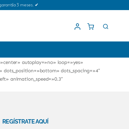
garantía 3 meses. ✔
 scrolling=»pagination»
retch» columns_medium=»0″ columns_small=»0″
=»center» autoplay=»no» loop=»yes»
» dots_position=»bottom» dots_spacing=»4″
left» animation_speed=»0.3″
REGÍSTRATE AQUÍ