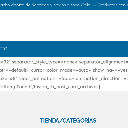
acho dentro de Santiago y envíos a todo Chile. – Productos con 
post_card_list_view=»0″ source=»posts» number_posts=»0″
CTO
ity,large-visibility» layout=»grid» flex_align_items=»st
=»32″ separator_style_type=»none» separator_alignment
nter=»default» cursor_color_mode=»auto» show_nav=»yes
_size=»8″ slider_animation=»fade» animation_direction=»
hing Found[/fusion_tb_post_card_archives]
TIENDA/CATEGORÍAS