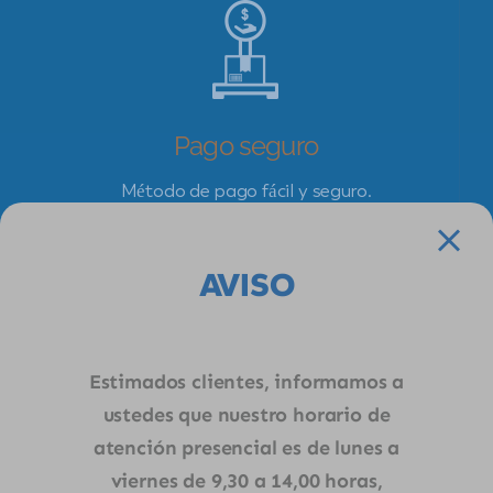
Pago seguro
Método de pago fácil y seguro.
AVISO
Estimados clientes, informamos a
ustedes que nuestro horario de
atención presencial es de lunes a
Nuestra empresa nace el año 2009 con la iniciativa de
viernes de 9,30 a 14,00 horas,