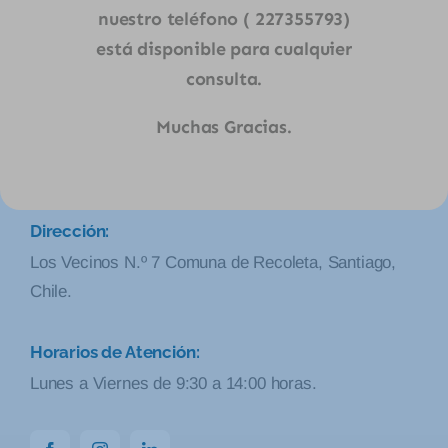
satisfacer la necesidad de compañías, pymes y
nuestro teléfono ( 227355793)
emprendedores al momento de trasladar sus cargas y
está disponible para cualquier
productos de un lugar a otro.
consulta.
Teléfonos:
Muchas Gracias.
+56 9 9276 8311
|
+562 2735 5793
Correo electronico :ventas@sarrascargo.cl
Dirección:
Los Vecinos N.º 7 Comuna de Recoleta, Santiago,
Chile.
Horarios de Atención:
Lunes a Viernes de 9:30 a 14:00 horas.