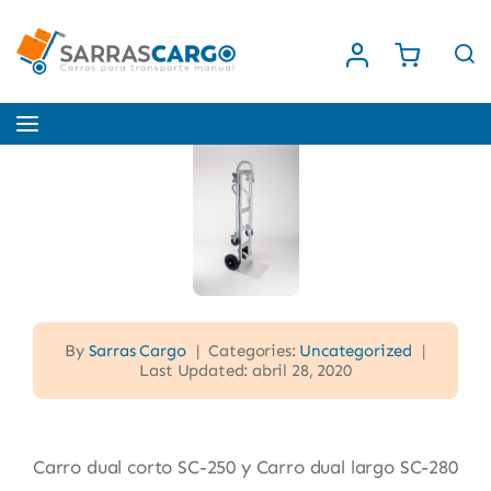
Saltar
al
contenido
Toggle
Navigation
Inicio
Nosotros
Tienda
By
Sarras Cargo
|
Categories:
Uncategorized
|
Last Updated: abril 28, 2020
Contacto
Carro dual corto SC-250 y Carro dual largo SC-280