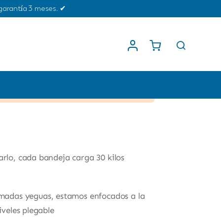
garantía 3 meses. ✔
8, 2020
.
arlo, cada bandeja carga 30 kilos
madas yeguas, estamos enfocados a la
iveles plegable