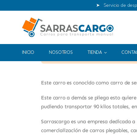
Saltar
➤ Servicio de desp
al
contenido
INICIO
NOSOTROS
TIENDA
CONTA
By
Sa
Este carro es conocido como carro de serv
Este carro a demás se pliega esto quiere
pudiendo transportar 90 kilos totales, en
Sarrascargo es una empresa dedicada a 
comercialización de carros plegables, car