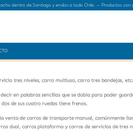
acho dentro de Santiago y envíos a todo Chile. – Productos con 
CTO
rras Cargo
|
Categories:
Uncategorized
|
Last Updated: abril 2
icio tres niveles, carro multiuso, carro tres bandejas, etc
 decir en palabras sencillas que se dobla para poder guard
 dos de sus cuatro ruedas tiene frenos.
la venta de carros de transporte manual, comúnmente lla
ros dual, carros plataforma y carros de servicios de tres n