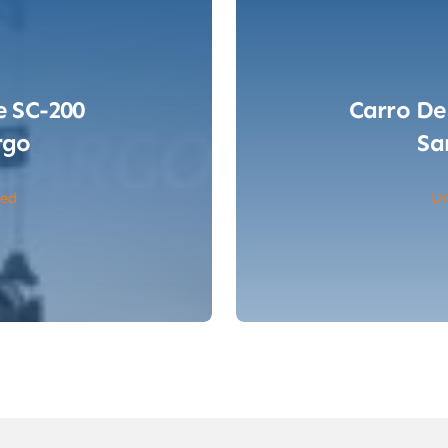
e SC-200
Carro De
rgo
Sa
zed
Un