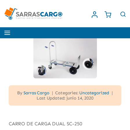
Saltar
al
contenido
Toggle
Navigation
Inicio
Nosotros
Tienda
By
Sarras Cargo
|
Categories:
Uncategorized
|
Last Updated: junio 14, 2020
Contacto
CARRO DE CARGA DUAL SC-250