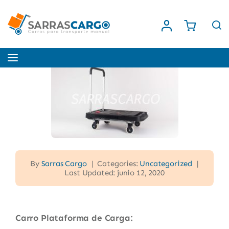
Saltar
al
contenido
Toggle
Navigation
Inicio
Nosotros
Tienda
By
Sarras Cargo
|
Categories:
Uncategorized
|
Last Updated: junio 12, 2020
Contacto
Carro Plataforma de Carga: