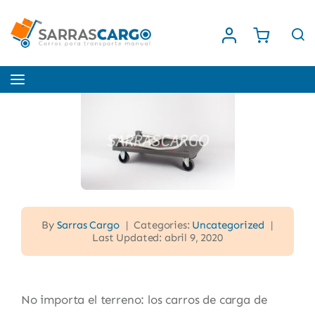
Saltar
al
contenido
Toggle
Navigation
Inicio
Nosotros
Tienda
By
Sarras Cargo
|
Categories:
Uncategorized
|
Last Updated: abril 9, 2020
Contacto
No importa el terreno: los carros de carga de