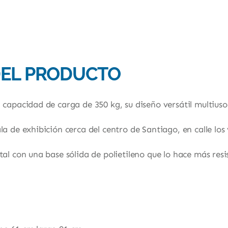
MODELO
SC-
99L
PRECIO
IVA
INCLUIDO
cantidad
DEL PRODUCTO
capacidad de carga de 350 kg, su diseño versátil multiuso
a de exhibición cerca del centro de Santiago, en calle los
al con una base sólida de polietileno que lo hace más resis