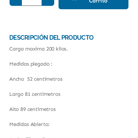
Carrito
Carro
Plataforma
totalmente
plegable
SC-
99FBC
DESCRIPCIÓN DEL PRODUCTO
IVA
incluido.
Carga maxima 200 kilos.
cantidad
Medidas plegado :
Ancho 52 centimetros
Largo 81 centimetros
Alto 89 centimetros
Medidas Abierto: