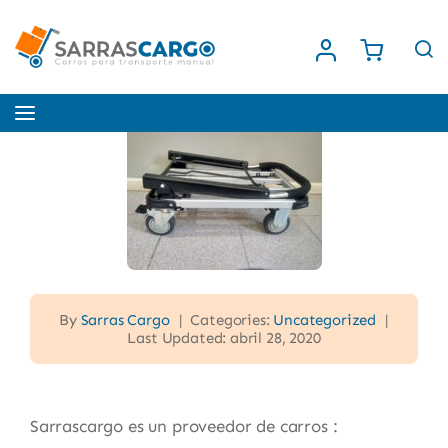
Saltar
al
contenido
Toggle
Navigation
Inicio
Nosotros
Tienda
By
Sarras Cargo
|
Categories:
Uncategorized
|
Last Updated: abril 28, 2020
Contacto
Sarrascargo es un proveedor de carros :