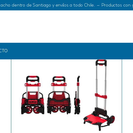
acho dentro de Santiago y envíos a todo Chile. – Productos con 
CTO